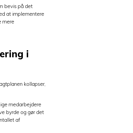
om bevis på det
Ved at implementere
e mere
ring i
agtplanen kollapser,
elige medarbejdere
ve byrde og gør det
tallet af