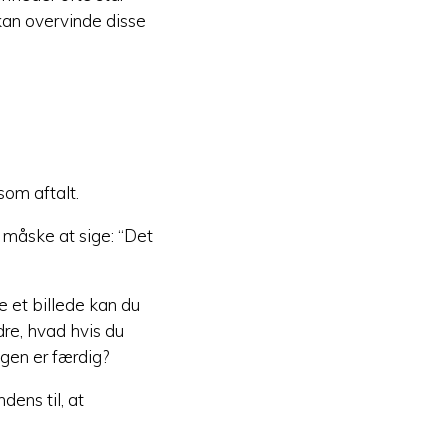
kan overvinde disse
som aftalt.
er måske at sige: “Det
 et billede kan du
dre, hvad hvis du
gen er færdig?
dens til, at