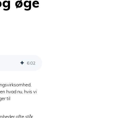
og øge
6
:
02
øringsvirksomhed,
n hvad nu, hvis vi
er til
omheder ofte står