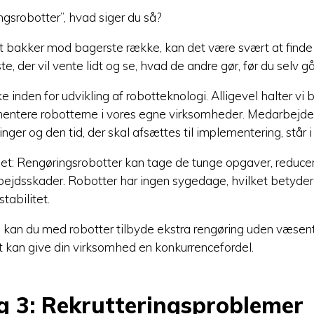
ingsrobotter”, hvad siger du så?
igt bakker mod bagerste række, kan det være svært at finde
, der vil vente lidt og se, hvad de andre gør, før du selv gå
e inden for udvikling af robotteknologi. Alligevel halter vi 
entere robotterne i vores egne virksomheder. Medarbejder
ger og den tid, der skal afsættes til implementering, står i
et: Rengøringsrobotter kan tage de tunge opgaver, reduce
jdsskader. Robotter har ingen sygedage, hvilket betyder 
tabilitet.
kan du med robotter tilbyde ekstra rengøring uden væsent
t kan give din virksomhed en konkurrencefordel.
g 3: Rekrutteringsproblemer