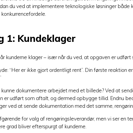
ordan du ved at implementere teknologiske løsninger både 
 konkurrencefordele.
g 1: Kundeklager
når kunderne klager – især når du ved, at opgaven er udført 
de: “Her er ikke gjort ordentligt rent”. Din første reaktion 
”
 kunne dokumentere arbejdet med et billede? Ved at sende
en er udført som aftalt, og dermed opbygge tillid. Endnu be
ger ved at sende dokumentation med det samme, rengørin
afgørende for valg af rengøringsleverandør, men vi ser en ten
re grad bliver efterspurgt af kunderne.