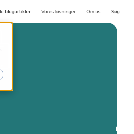
le blogartikler
Vores løsninger
Om os
Søg
.