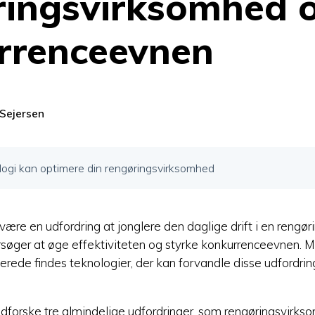
ringsvirksomhed 
rrenceevnen
 Sejersen
ogi kan optimere din rengøringsvirksomhed
n være en udfordring at jonglere den daglige drift i en reng
søger at øge effektiviteten og styrke konkurrenceevnen. Me
llerede findes teknologier, der kan forvandle disse udfordring
i udforske tre almindelige udfordringer, som rengøringsvirks