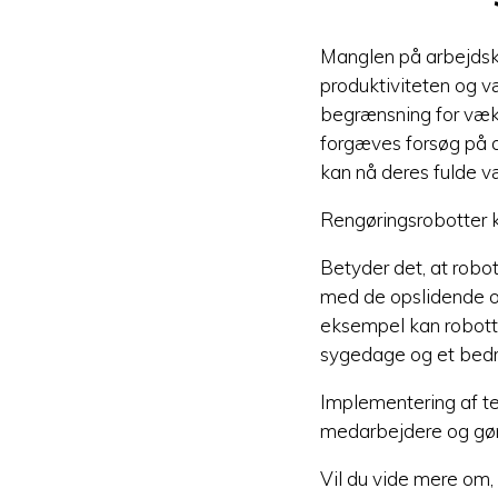
Manglen på arbejdsk
produktiviteten og v
begrænsning for væks
forgæves forsøg på 
kan nå deres fulde v
Rengøringsrobotter k
Betyder det, at robo
med de opslidende o
eksempel kan robotter
sygedage og et bedr
Implementering af te
medarbejdere og gøre
Vil du vide mere om,