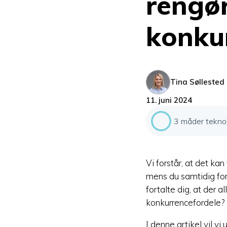
rengø
konku
Tina Søllested
11. juni 2024
3 måder teknol
Vi forstår, at det ka
mens du samtidig for
fortalte dig, at der a
konkurrencefordele?
I denne artikel vil v