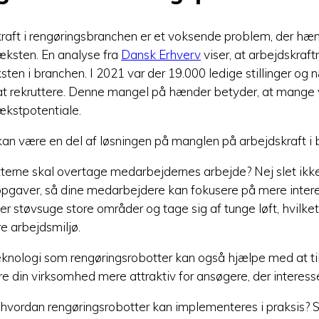
raft i rengøringsbranchen er et voksende problem, der 
æksten. En analyse fra
Dansk Erhverv
viser, at arbejdskraf
ten i branchen. I 2021 var der 19.000 ledige stillinger og
at rekruttere. Denne mangel på hænder betyder, at mange
ækstpotentiale.
an være en del af løsningen på manglen på arbejdskraft i 
tterne skal overtage medarbejdernes arbejde? Nej slet ikke
pgaver, så dine medarbejdere kan fokusere på mere intere
 støvsuge store områder og tage sig af tunge løft, hvilket 
e arbejdsmiljø.
knologi som rengøringsrobotter kan også hjælpe med at ti
 din virksomhed mere attraktiv for ansøgere, der interesser
 hvordan rengøringsrobotter kan implementeres i praksis? S