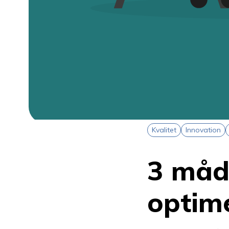
Kvalitet
Innovation
3 måd
optim