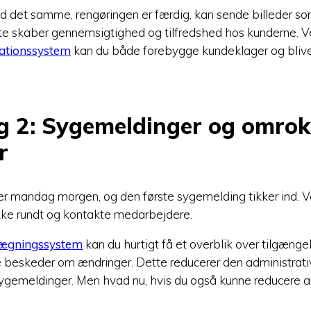
med det samme, rengøringen er færdig, kan sende billeder s
tte skaber gennemsigtighed og tilfredshed hos kunderne. 
tationssystem
kan du både forebygge kundeklager og bliv
g 2: Sygemeldinger og omroke
r
er mandag morgen, og den første sygemelding tikker ind. V
ykke rundt og kontakte medarbejdere.
nlægningssystem
kan du hurtigt få et overblik over tilgæng
 beskeder om ændringer. Dette reducerer den administrati
sygemeldinger. Men hvad nu, hvis du også kunne reducere an