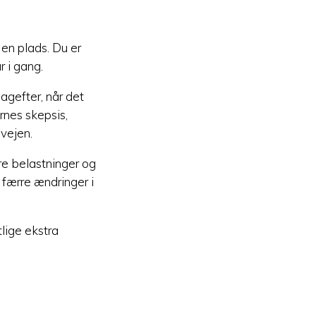
 en plads. Du er
r i gang.
bagefter, når det
nes skepsis,
 vejen.
re belastninger og
færre ændringer i
lige ekstra