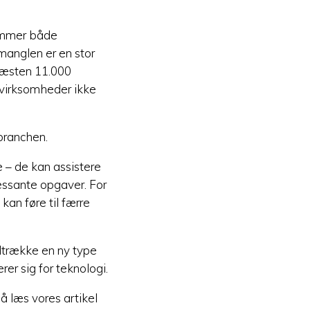
hæmmer både
tmanglen er en stor
 næsten 11.000
 virksomheder ikke
branchen.
 – de kan assistere
ssante opgaver. For
kan føre til færre
ltrække en ny type
er sig for teknologi.
å læs vores artikel