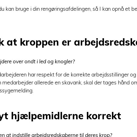
 du kan bruge i din rengøringsafdelingen, så I kan opnå et b
sk at kroppen er arbejdsreds
dere over ondt i led og knogler?
darbejderen har respekt for de korrekte arbejdsstillinger og
n medarbejder allerede en skavank, skal der tages hånd om 
idssygemelding.
yt hjælpemidlerne korrekt
 at indstille arbejdsredskaberne til deres krop?