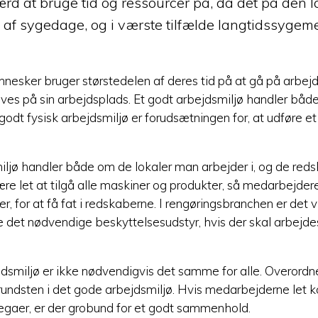
ærd at bruge tid og ressourcer på, da det på den
 af sygedage, og i værste tilfælde langtidssygem
nesker bruger størstedelen af deres tid på at gå på arbejde
rives på sin arbejdsplads. Et godt arbejdsmiljø handler båd
godt fysisk arbejdsmiljø er forudsætningen for, at udføre e
iljø handler både om de lokaler man arbejder i, og de reds
re let at tilgå alle maskiner og produkter, så medarbejdere
r, for at få fat i redskaberne. I rengøringsbranchen er det vi
re det nødvendige beskyttelsesudstyr, hvis der skal arbej
jdsmiljø er ikke nødvendigvis det samme for alle. Overordn
undsten i det gode arbejdsmiljø. Hvis medarbejderne let
legaer, er der grobund for et godt sammenhold.