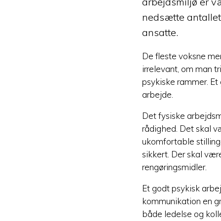
arbejdsmiljø er v
nedsætte antallet
ansatte.
De fleste voksne men
irrelevant, om man t
psykiske rammer. Et 
arbejde.
Det fysiske arbejdsm
rådighed. Det skal væ
ukomfortable stillinge
sikkert. Der skal væ
rengøringsmidler.
Et godt psykisk arbe
kommunikation en gr
både ledelse og kol