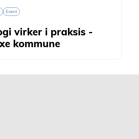
i
Event
gi virker i praksis -
Faxe kommune