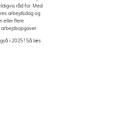
ldigvis råd for. Med
eres arbejdsdag og
 eller flere
s arbejdsopgaver.
også i 2025? Så læs