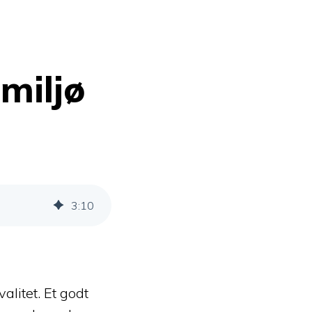
smiljø
3
:
10
alitet. Et godt