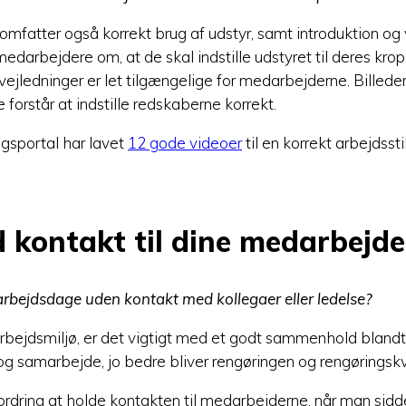
omfatter også korrekt brug af udstyr, samt introduktion og v
darbejdere om, at de skal indstille udstyret til deres krop. 
vejledninger er let tilgængelige for medarbejderne. Billede
 forstår at indstille redskaberne korrekt.
sportal har lavet
12 gode videoer
til en korrekt arbejdssti
d kontakt til dine medarbejde
rbejdsdage uden kontakt med kollegaer eller ledelse?
arbejdsmiljø, er det vigtigt med et godt sammenhold bland
 samarbejde, jo bedre bliver rengøringen og rengøringskv
rdring at holde kontakten til medarbejderne, når man sidde