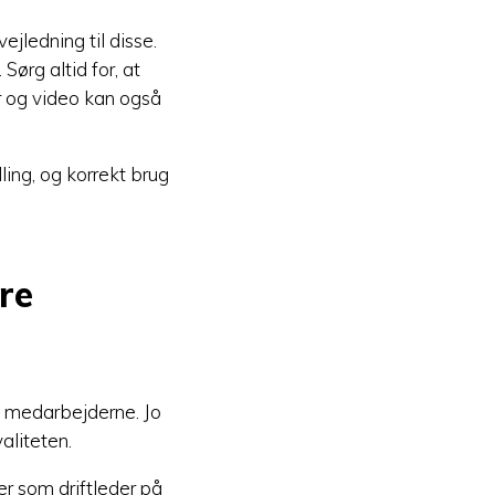
ejledning til disse.
Sørg altid for, at
r og video kan også
lling, og korrekt brug
re
t medarbejderne. Jo
aliteten.
r som driftleder på