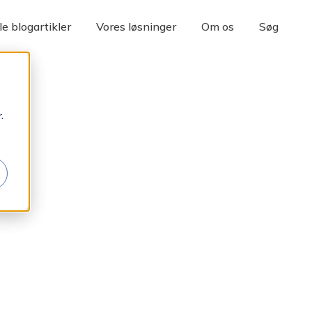
le blogartikler
Vores løsninger
Om os
Søg
.