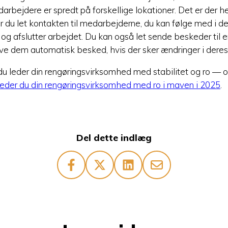
darbejdere er spredt på forskellige lokationer. Det er der he
r du let kontakten til medarbejderne, du kan følge med i d
g afslutter arbejdet. Du kan også let sende beskeder til en
ive dem automatisk besked, hvis der sker ændringer i dere
 du leder din rengøringsvirksomhed med stabilitet og ro — 
eder du din rengøringsvirksomhed med ro i maven i 2025
.
Del dette indlæg