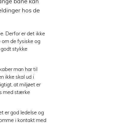
 lange bane kan
eldinger hos de
. Derfor er det ikke
e om de fysiske og
t godt stykke
kaber man har til
n ikke skal ud i
gtigt, at miljøet er
des med stærke
et er god ledelse og
 komme i kontakt med