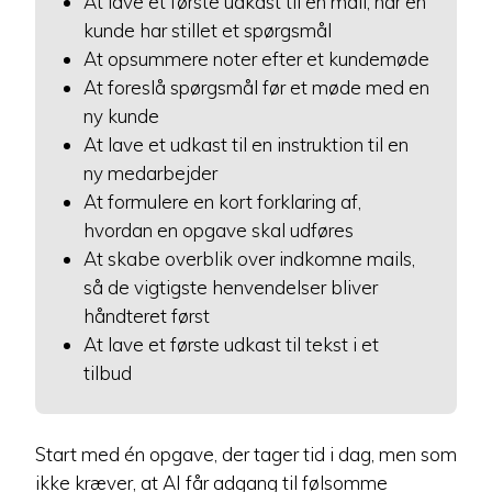
At lave et første udkast til en mail, når en
kunde har stillet et spørgsmål
At opsummere noter efter et kundemøde
At foreslå spørgsmål før et møde med en
ny kunde
At lave et udkast til en instruktion til en
ny medarbejder
At formulere en kort forklaring af,
hvordan en opgave skal udføres
At skabe overblik over indkomne mails,
så de vigtigste henvendelser bliver
håndteret først
At lave et første udkast til tekst i et
tilbud
Start med én opgave, der tager tid i dag, men som
ikke kræver, at AI får adgang til følsomme