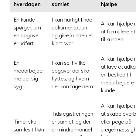
hverdagen
samlet
hjælpe
En kunde
I kan hurtigt finde
AI kan hjælpe
spørger, om
dokumentation
at formulere et
en opgave
og give kunden et
til kunden
er udført
klart svar
AI kan hjælpe
En
I kan se, hvilke
at lave et udkas
medarbejder
opgaver der skal
en besked til
melder sig
flyttes, og hvem
medarbejdere e
syg
der kan tage dem
kunde
AI kan hjælpe
Tidsregistreringen
at skabe overb
Timer skal
er samlet, og der
eller pege på
samles til løn
er mindre manuel
uregelmæssigh