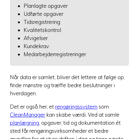
Planlagte opgaver
Udførte opgaver
Tidsregistrering
Kvalitetskontrol
Afvigelser
Kundekrav
Medarbejderregistreringer
Når data er samlet, bliver det lettere at følge op,
finde mønstre og træffe bedre beslutninger i
hverdagen.
Det er også her, et
rengøringssystem
som
CleanManager
kan skabe værdi. Ved at samle
planlægning
, opgaver, tid og dokumentation ét
sted får rengøringsvirksomheder et bedre
grundlag for at styre driften i dag og tage næste