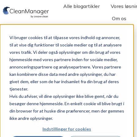
Alle blogartikler
Vores løsni
Om os
S
t
Vi bruger cookies til at tilpasse vores indhold og annoncer,
a
til at vise dig funktioner til sociale medier og til at analysere
r
vores trafik. Vi deler også oplysninger om din brug af vores
t
hjemmeside med vores partnere inden for sociale medier,
s
annonceringspartnere og analysepartnere. Vores partnere
kan kombinere disse data med andre oplysninger, du har
i
givet dem, eller som de har indsamlet fra din brug af deres
d
tjenester.
e
Hvis du afviser, vil dine oplysninger ikke blive gemt, når du
besøger denne hjemmeside. En enkelt cookie vil blive brugt i
din browser for at huske dine præferencer, men der gemmes
ikke andre oplysninger.
Indstillinger for cookies